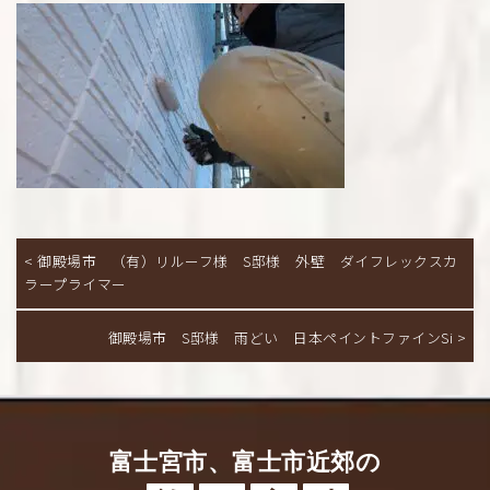
< 御殿場市 （有）リルーフ様 S邸様 外壁 ダイフレックスカ
ラープライマー
御殿場市 S邸様 雨どい 日本ペイントファインSi >
富士宮市、富士市近郊の