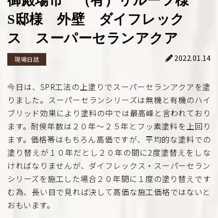
御殿場市 （有）リルーフ様
S邸様 外壁 ダイフレック
ス スーパーセランアクア
2022.01.14
現場日誌
今日は、SPR工法の上塗りでスーパーセランアクアを塗
りました。スーパーセランシリーズは無機と有機のハイ
ブリッド効果により塗料の中では最高峰と言われており
ます。耐侯年数は２０年～２５年とフッ素塗料を上回り
ます。価格帯はもちろん高価ですが、平均的な塗料での
塗り替えが１０年だとし２０年の間に2度塗替えをしな
ければなりませんが、ダイフレックス・スーパーセラン
シリーズを施工した場合２０年間に１度の塗り替えです
む為、長い目で見れば決して高価な施工価格ではないと
おもいます。