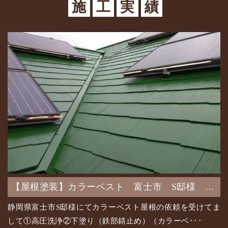
施
工
実
績
【屋根塗装】カラーベスト 富士市 S邸様 日
本ペイント シリコンルーフⅡ アイビー色
静岡県富士市S邸様にてカラーベスト屋根の依頼を受けてま
して①高圧洗浄②下塗り（鉄部錆止め）（カラーベ･･･