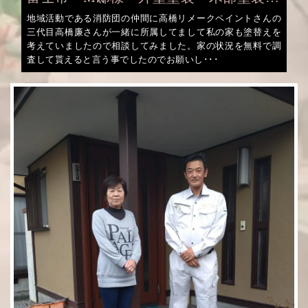
戸袋 IP水性マルチコート ファインSI
地域活動である消防団の仲間に高橋リメークペイントさんの
三代目高橋廉さんが一緒に所属してまして私の家も塗替えを
考えていましたので相談してみました。家の状況を無料で調
査して貰えると言う事でしたのでお願いし･･･