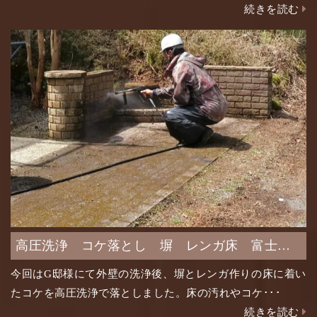
続きを読む
高圧洗浄 コケ落とし 塀 レンガ床 富士山
十里木 G邸様
今回はG邸様にて外壁の洗浄後、塀とレンガ作りの床に着い
たコケを高圧洗浄で落としました。床の汚れやコケ･･･
続きを読む