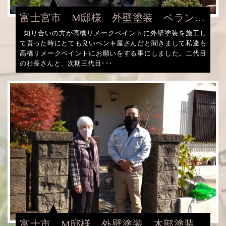
富士宮市 M邸様 外壁塗装 ベランダ
塗装 雨樋塗装
知り合いの方が高橋リメークペイントに外壁塗装を施工し
て貰った時にとても良いペンキ屋さんだと聞きまして私達も
高橋リメークペイントにお願いをする事にしました。二代目
の社長さんと、次期三代目･･･
富士市 M邸様 外壁塗装 木部塗装